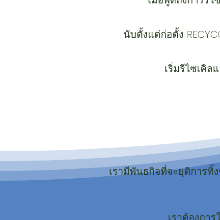
เมื่อพูดถึงการร
นับตั้งแต่ก่อตั้ง REC
เริ่มรีไซเคิ
เรามีพันธกิจที่จะยุติการท
เราต้องการให