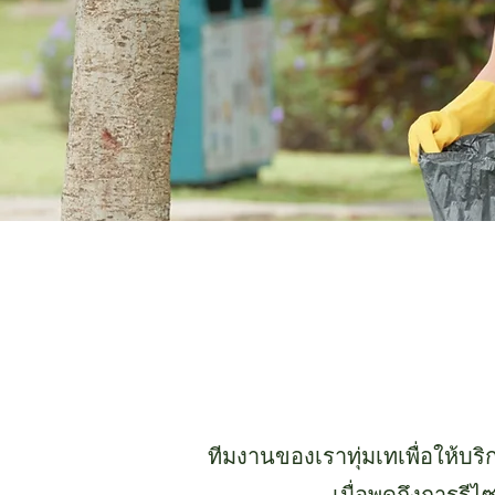
ทีมงานของเราทุ่มเทเพื่อให้บริ