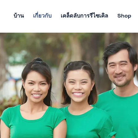
บ้าน
เกี่ยวกับ
เคล็ดลับการรีไซเคิล
Shop